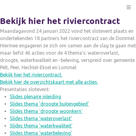
Kli
Bekijk hier het riviercontract
Maandagavond 24 januari 2022 vond het slotevent plaats en
ondertekenden 18 partners het riviercontract van de Dommel.
Hiermee engageren ze zich om samen aan de slag te gaan met
maar liefst 46 acties voor de 4 thema’s: wateroverlast,
droogte, waterkwaliteit en -beleving, verspreid over gemeente
Pelt, Peer, Hechtel-Eksel en Lommel.
Bekijk hier het riviercontract.
Bekijk hier de overzichtskaart met alle acties.
Presentaties slotevent:
Slides plenaire inleiding
Slides thema 'droogte buitengebied'
Slides thema 'droogte woonkern'
Slides thema 'wateroverlast'
Slides thema 'waterkwaliteit'
Slides thema 'waterbeleving'