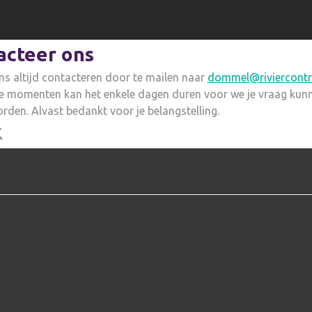
acteer ons
ns altijd contacteren door te mailen naar
dommel@riviercontr
e momenten kan het enkele dagen duren voor we je vraag kun
den. Alvast bedankt voor je belangstelling.
 op facebook
Deel op X