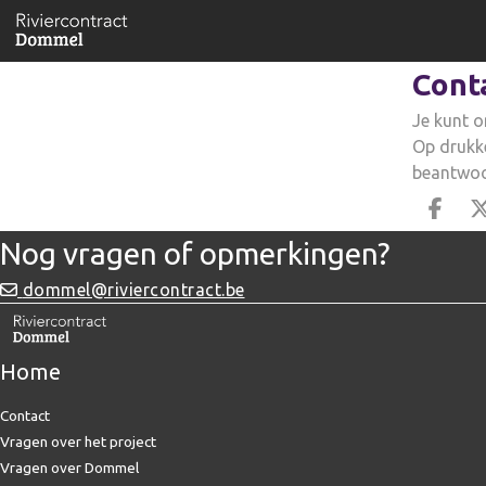
Cont
Je kunt o
Op drukk
beantwoor
Deel
Nog vragen of opmerkingen?
dommel@riviercontract.be
Home
Contact
Vragen over het project
Vragen over Dommel