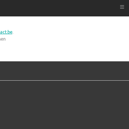
Kli
act.be
.
nen