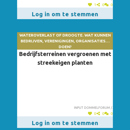
1
0
0
Log in om te stemmen
WATEROVERLAST OF DROOGTE. WAT KUNNEN
BEDRIJVEN, VERENIGINGEN, ORGANISATIES…
DOEN?
Bedrijfsterreinen vergroenen met
streekeigen planten
Input dommelforum /.
0
0
0
Log in om te stemmen