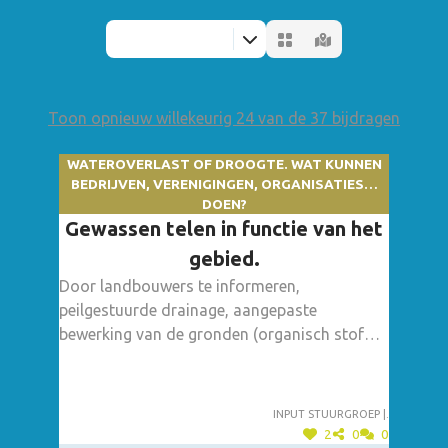
Toon opnieuw willekeurig 24 van de 37 bijdragen
WATEROVERLAST OF DROOGTE. WAT KUNNEN
BEDRIJVEN, VERENIGINGEN, ORGANISATIES…
DOEN?
Gewassen telen in functie van het
gebied.
Door landbouwers te informeren,
peilgestuurde drainage, aangepaste
bewerking van de gronden (organisch stof
aanbrengen, misschien minder ploegen,
alternatieve bewerking), sensibilisering van
deze doelgroep. "Den boer omturnen",
Input stuurgroep |.
"Optimaliseer uw gewasopbrengsten".
2
0
0