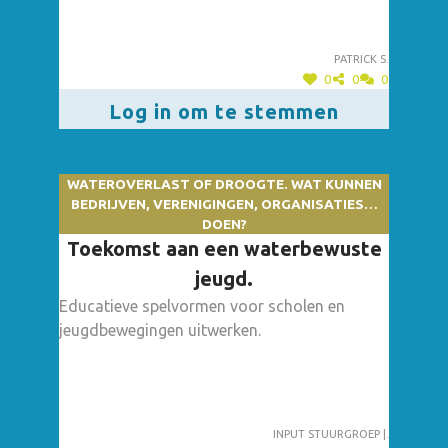
opgevolgd en desgevallend bijgestuurd
worden. De beoordelingscommissie voor
Patrick S.
deze vergunningsaanvragen moet hierbij het
0
0
0
totale overzicht als referentie nemen.
Log in om te stemmen
WATEROVERLAST OF DROOGTE. WAT KUNNEN
BEDRIJVEN, VERENIGINGEN, ORGANISATIES…
DOEN?
Toekomst aan een waterbewuste
jeugd.
Educatieve spelvormen voor scholen en
jeugdbewegingen uitwerken.
Input stuurgroep |.