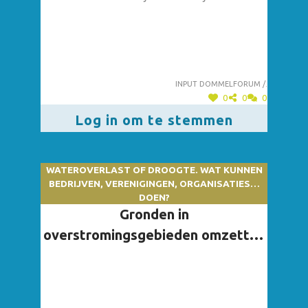
Input dommelforum /.
0
0
0
Log in om te stemmen
WATEROVERLAST OF DROOGTE. WAT KUNNEN
BEDRIJVEN, VERENIGINGEN, ORGANISATIES…
DOEN?
Gronden in
overstromingsgebieden omzetten
in natuurgebied.