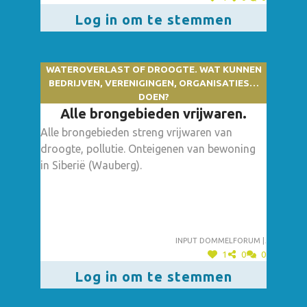
Log in om te stemmen
WATEROVERLAST OF DROOGTE. WAT KUNNEN
BEDRIJVEN, VERENIGINGEN, ORGANISATIES…
DOEN?
Alle brongebieden vrijwaren.
Alle brongebieden streng vrijwaren van
droogte, pollutie. Onteigenen van bewoning
in Siberië (Wauberg).
Input dommelforum |.
1
0
0
Log in om te stemmen