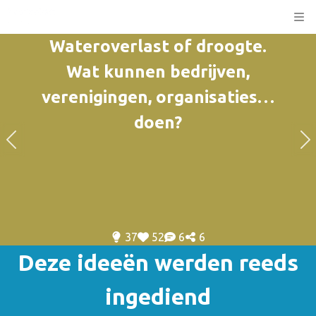
Kli
Wateroverlast of droogte.
Wat kunnen bedrijven,
verenigingen, organisaties…
doen?
37
52
6
6
Deze ideeën werden reeds
ingediend