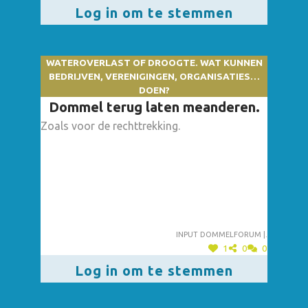
Log in om te stemmen
WATEROVERLAST OF DROOGTE. WAT KUNNEN
BEDRIJVEN, VERENIGINGEN, ORGANISATIES…
DOEN?
Dommel terug laten meanderen.
Zoals voor de rechttrekking.
Input dommelforum |.
1
0
0
Log in om te stemmen