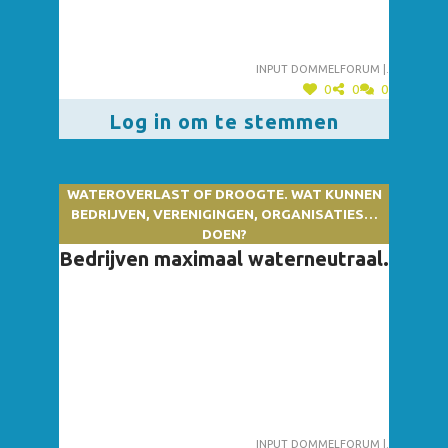
Input dommelforum |.
0
0
0
Log in om te stemmen
WATEROVERLAST OF DROOGTE. WAT KUNNEN
BEDRIJVEN, VERENIGINGEN, ORGANISATIES…
DOEN?
Bedrijven maximaal waterneutraal.
Input dommelforum |.