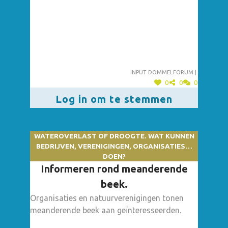
afwijkingen.
Input dommelforum |.
0
0
0
Log in om te stemmen
WATEROVERLAST OF DROOGTE. WAT KUNNEN
BEDRIJVEN, VERENIGINGEN, ORGANISATIES…
DOEN?
Informeren rond meanderende
beek.
Organisaties en natuurverenigingen tonen
meanderende beek aan geïnteresseerden.