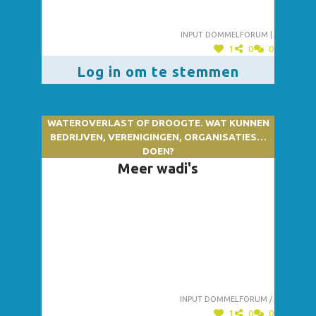
Input dommelforum |.
1
0
0
Log in om te stemmen
WATEROVERLAST OF DROOGTE. WAT KUNNEN
BEDRIJVEN, VERENIGINGEN, ORGANISATIES…
DOEN?
Meer wadi's
Input dommelforum /.
1
0
0