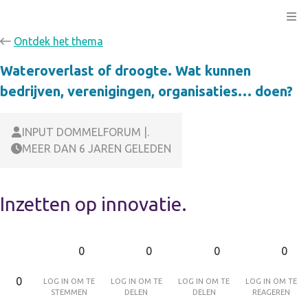
Kli
Ontdek het thema
Wateroverlast of droogte. Wat kunnen
bedrijven, verenigingen, organisaties… doen?
INPUT DOMMELFORUM |.
MEER DAN 6 JAREN GELEDEN
Inzetten op innovatie.
0
0
0
0
Log in om te
Log in om te
Log in om te
Log in om te
0
stemmen
delen
delen
reageren