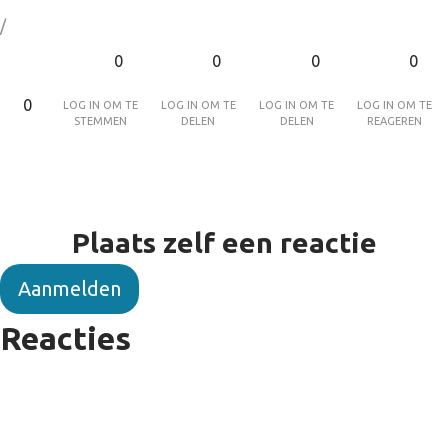
/
0
0
0
0
Log in om te
Log in om te
Log in om te
Log in om te
0
stemmen
delen
delen
reageren
Plaats zelf een reactie
Aanmelden
Reacties