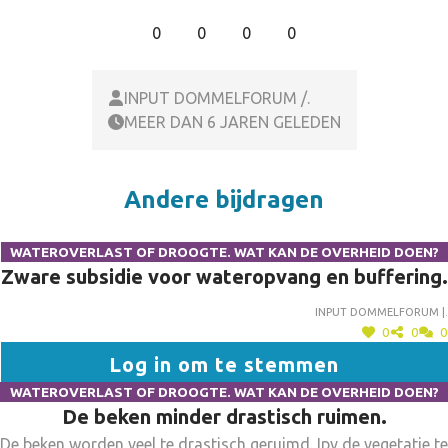
0
0
0
0
INPUT DOMMELFORUM /.
MEER DAN 6 JAREN GELEDEN
Andere bijdragen
WATEROVERLAST OF DROOGTE. WAT KAN DE OVERHEID DOEN?
Zware subsidie voor wateropvang en buffering.
Input dommelforum |.
0
0
0
Log in om te stemmen
WATEROVERLAST OF DROOGTE. WAT KAN DE OVERHEID DOEN?
De beken minder drastisch ruimen.
De beken worden veel te drastisch geruimd. Ipv de vegetatie te