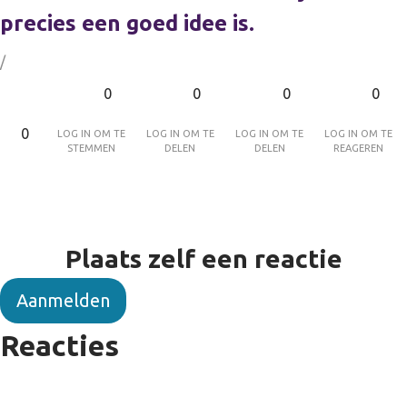
precies een goed idee is.
/
0
0
0
0
Log in om te
Log in om te
Log in om te
Log in om te
0
stemmen
delen
delen
reageren
Plaats zelf een reactie
Aanmelden
Reacties