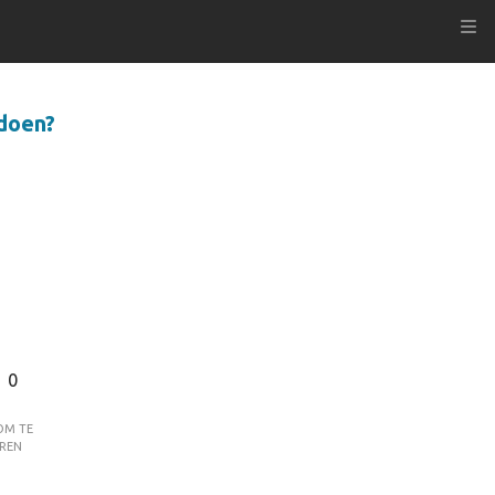
Kli
 doen?
0
om te
ren