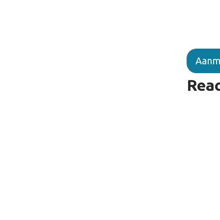
Aanm
Reac