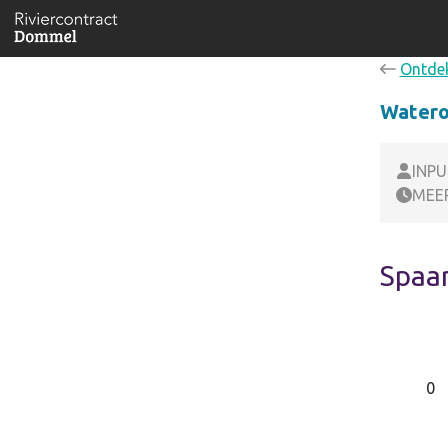
Ontde
Waterov
INP
MEER
Spaa
0