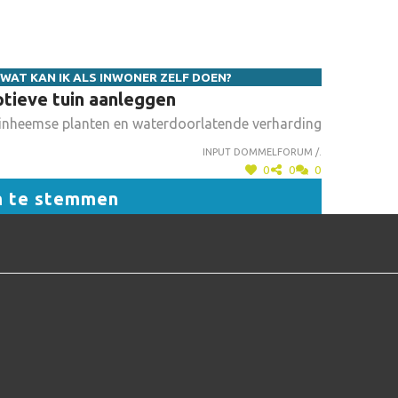
AT KAN IK ALS INWONER ZELF DOEN?
tieve tuin aanleggen
an inheemse planten en waterdoorlatende verharding
Input dommelforum /.
0
0
0
m te stemmen