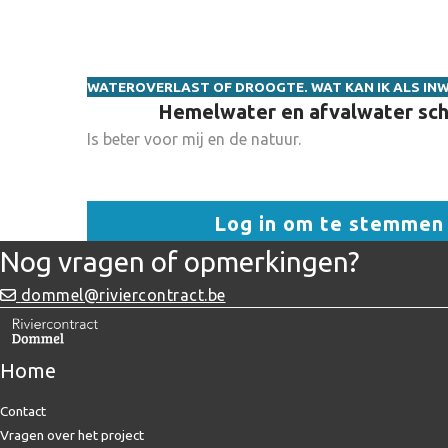
WATEROVERLAST OF DROOGTE. WAT KAN IK ALS IN
Hemelwater en afvalwater sc
Is beter voor mij en de natuur.
Log in om te stemmen
Nog vragen of opmerkingen?
dommel@riviercontract.be
Home
Contact
Vragen over het project