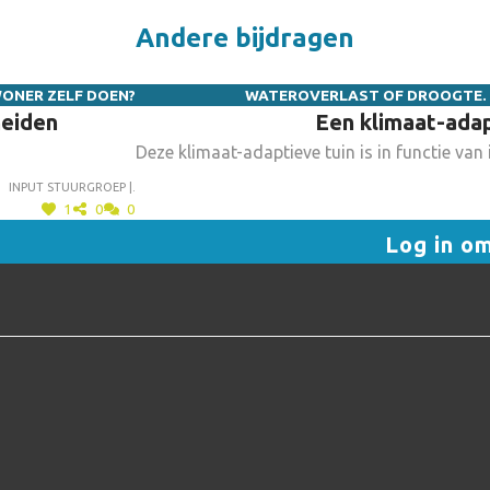
Andere bijdragen
WONER ZELF DOEN?
WATEROVERLAST OF DROOGTE. W
heiden
Een klimaat-adap
Deze klimaat-adaptieve tuin is in functie v
Input stuurgroep |.
1
0
0
Log in o